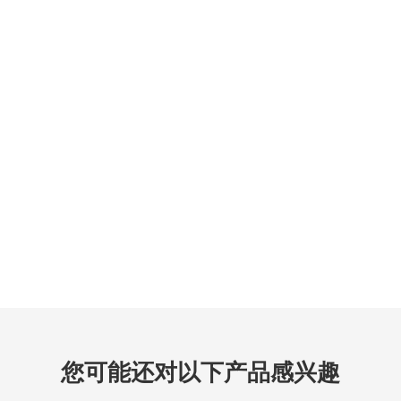
等级、辣度、水分等标准按客户需求定制
注意事项：
防霉防潮：在保存过程中需注意防霉防潮，避免影响品质。
适量食用：具有多种食用功效，但过量食用可能导致上火、胃痛等不
良反应，因此应适量食用
返回列表
您可能还对以下产品感兴趣